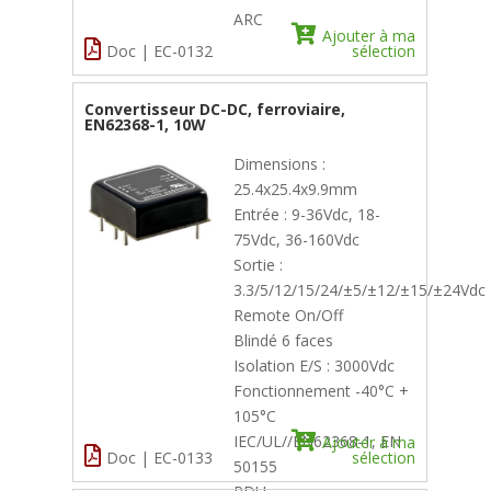
ARC
Ajouter à ma
Doc | EC-0132
sélection
Convertisseur DC-DC, ferroviaire,
EN62368-1, 10W
Dimensions :
25.4x25.4x9.9mm
Entrée : 9-36Vdc, 18-
75Vdc, 36-160Vdc
Sortie :
3.3/5/12/15/24/±5/±12/±15/±24Vdc
Remote On/Off
Blindé 6 faces
Isolation E/S : 3000Vdc
Fonctionnement -40°C +
105°C
IEC/UL//EN62368-1, EN
Ajouter à ma
Doc | EC-0133
sélection
50155