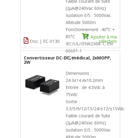
Faible courant de fuite
(2µA@240Vac 60Hz)
Isolation E/S : 5000Vac
Altitude 5000m
Fonctionnement -40°C +
85°C
Ajouter à ma
Doc | EC-0130
sélection
IEC/UL//EN62368-1, EN
60601-1
Convertisseur DC-DC, médical, 2xMOPP,
PDU
2W
Dimensions :
24.3x14.4x10.2mm
Entrée : de 4.5Vdc à
75Vdc
Sortie :
3.3/5/9/12/15/24/±12/±15Vdc
Faible courant de fuite
(2µA@240Vac 60Hz)
Isolation E/S : 5000Vac
Altitude 5000m