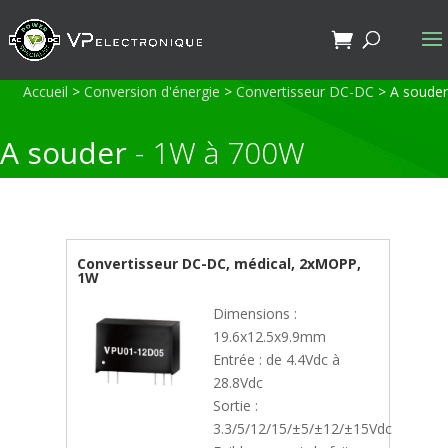
Accueil
>
Conversion d'énergie
>
Convertisseur DC-DC
>
A souder
A souder
- 1W à 700W
Convertisseur DC-DC, médical, 2xMOPP,
1W
Dimensions :
19.6x12.5x9.9mm
Entrée : de 4.4Vdc à
28.8Vdc
Sortie :
3.3/5/12/15/±5/±12/±15Vdc