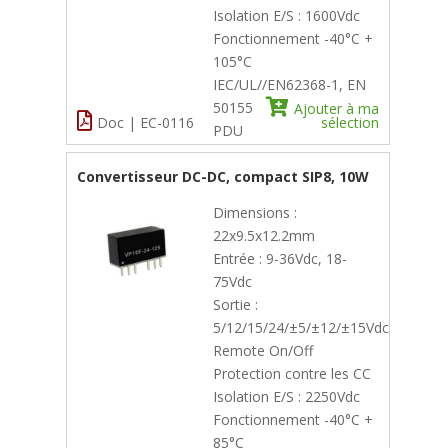
Isolation E/S : 1600Vdc
Fonctionnement -40°C +
105°C
IEC/UL//EN62368-1, EN
50155
Ajouter à ma
Doc | EC-0116
sélection
PDU
Convertisseur DC-DC, compact SIP8, 10W
Dimensions :
22x9.5x12.2mm
Entrée : 9-36Vdc, 18-
75Vdc
Sortie :
5/12/15/24/±5/±12/±15Vdc
Remote On/Off
Protection contre les CC
Isolation E/S : 2250Vdc
Fonctionnement -40°C +
85°C