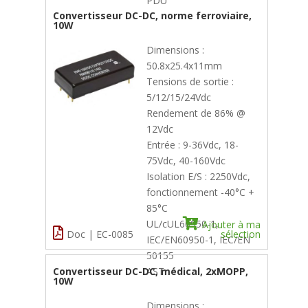
PDU
Convertisseur DC-DC, norme ferroviaire,
10W
Dimensions :
50.8x25.4x11mm
Tensions de sortie :
5/12/15/24Vdc
Rendement de 86% @
12Vdc
Entrée : 9-36Vdc, 18-
75Vdc, 40-160Vdc
Isolation E/S : 2250Vdc,
fonctionnement -40°C +
85°C
UL/cUL60950-1,
Ajouter à ma
Doc | EC-0085
sélection
IEC/EN60950-1, IEC/EN
50155
Convertisseur DC-DC, médical, 2xMOPP,
AST
10W
Dimensions :