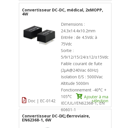
Convertisseur DC-DC, médical, 2xMOPP,
4W
Dimensions :
24.3x14.4x10.2mm
Entrée : de 4.5Vdc à
75Vdc
Sortie :
5/9/12/15/24/±12/±15Vdc
Faible courant de fuite
(2µA@240Vac 60Hz)
Isolation E/S : 5000Vac
Altitude 5000m
Fonctionnement -40°C +
105°C
Ajouter à ma
Doc | EC-0142
sélection
IEC/UL//EN62368-1, EN
60601-1
Convertisseur DC-DC, ferroviaire,
PDU
EN62368-1, 6W