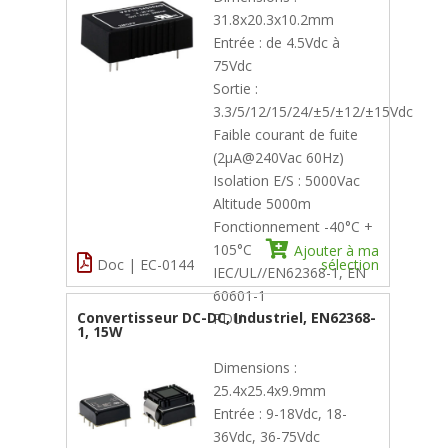
31.8x20.3x10.2mm
Entrée : de 4.5Vdc à
75Vdc
Sortie :
3.3/5/12/15/24/±5/±12/±15Vdc
Faible courant de fuite
(2µA@240Vac 60Hz)
Isolation E/S : 5000Vac
Altitude 5000m
Fonctionnement -40°C +
105°C
Ajouter à ma
Doc | EC-0144
sélection
IEC/UL//EN62368-1, EN
60601-1
Convertisseur DC-DC, Industriel, EN62368-
PDU
1, 15W
Dimensions :
25.4x25.4x9.9mm
Entrée : 9-18Vdc, 18-
36Vdc, 36-75Vdc