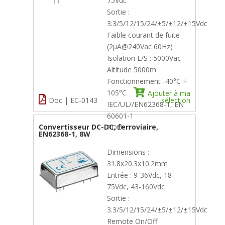
75Vdc
Sortie :
3.3/5/12/15/24/±5/±12/±15Vdc
Faible courant de fuite
(2µA@240Vac 60Hz)
Isolation E/S : 5000Vac
Altitude 5000m
Fonctionnement -40°C +
105°C
Ajouter à ma
Doc | EC-0143
sélection
IEC/UL//EN62368-1, EN
60601-1
Convertisseur DC-DC, ferroviaire,
PDU
EN62368-1, 8W
Dimensions :
31.8x20.3x10.2mm
Entrée : 9-36Vdc, 18-
75Vdc, 43-160Vdc
Sortie :
3.3/5/12/15/24/±5/±12/±15Vdc
Remote On/Off