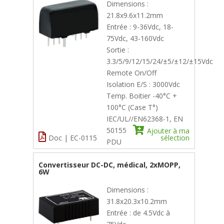
Dimensions :
21.8x9.6x11.2mm
Entrée : 9-36Vdc, 18-
75Vdc, 43-160Vdc
Sortie :
3.3/5/9/12/15/24/±5/±12/±15Vdc
Remote On/Off
Isolation E/S : 3000Vdc
Temp. Boitier -40°C +
100°C (Case T°)
IEC/UL//EN62368-1, EN
50155
Ajouter à ma
Doc | EC-0115
sélection
PDU
Convertisseur DC-DC, médical, 2xMOPP,
6W
Dimensions :
31.8x20.3x10.2mm
Entrée : de 4.5Vdc à