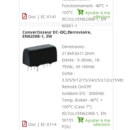
Fonctionnement -40°C +
105°C
Ajouter à ma
Doc | EC-0141
sélection
IEC/UL//EN62368-1, EN
60601-1
Convertisseur DC-DC, ferroviaire,
PDU
EN62368-1, 3W
Dimensions :
21.8x9.6x11.2mm
Entrée : 9-36Vdc, 18-
75Vdc, 43-160Vdc
Sortie :
3.3/5/9/12/15/24/±5/±12/±15Vdc
Remote On/Off
Isolation E/S : 3000Vdc
Temp. Boitier -40°C +
100°C (Case T°)
IEC/UL//EN62368-1, EN
50155
Ajouter à ma
Doc | EC-0114
sélection
PDU