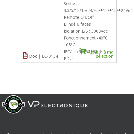
Sortie :
3.3/5/12/15/24/±5/±12/±15/±24Vdc
Remote On/Off
Blindé 6 faces
Isolation E/S : 3000Vdc
Fonctionnement -40°C +
105°C
IEC/UL//EN62368-1
Ajouter à ma
Doc | EC-0134
sélection
PDU