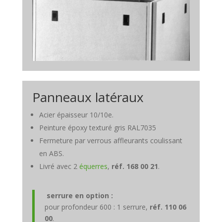
Panneaux latéraux
Acier épaisseur 10/10e.
Peinture époxy texturé gris RAL7035
Fermeture par verrous affleurants coulissant
en ABS.
Livré avec 2
équerres
,
réf. 168 00 21
.
serrure en option :
pour profondeur 600 : 1 serrure,
réf. 110 06
00
.