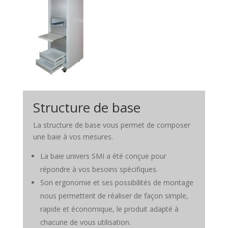
Structure de base
La structure de base vous permet de composer
une baie à vos mesures.
La baie univers SMI a été conçue pour
répondre à vos besoins spécifiques.
Son ergonomie et ses possibilités de montage
nous permettent de réaliser de façon simple,
rapide et économique, le produit adapté à
chacune de vous utilisation.