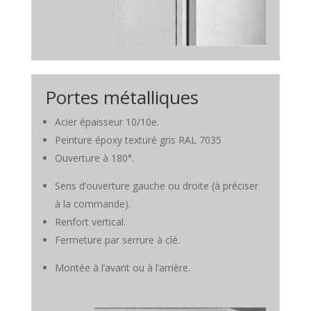
Portes métalliques
Acier épaisseur 10/10e.
Peinture époxy texturé gris RAL 7035
Ouverture à 180°.
Sens d’ouverture gauche ou droite (à préciser
à la commande).
Renfort vertical.
Fermeture par serrure à clé.
Montée à l’avant ou à l’arrière.