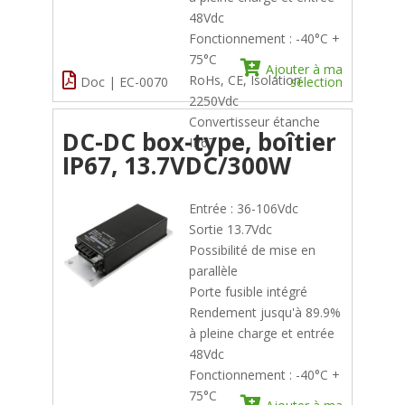
48Vdc
Fonctionnement : -40°C +
75°C
Ajouter à ma
RoHs, CE, Isolation
Doc | EC-0070
sélection
2250Vdc
Convertisseur étanche
DC-DC box-type, boîtier
IP67
IP67, 13.7VDC/300W
Entrée : 36-106Vdc
Sortie 13.7Vdc
Possibilité de mise en
parallèle
Porte fusible intégré
Rendement jusqu'à 89.9%
à pleine charge et entrée
48Vdc
Fonctionnement : -40°C +
75°C