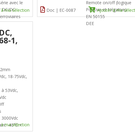
érie avec le
Remote on/off (logique
ur DC/DC
Positive et Négative)
 à ma sélection
Doc | EC-0087
Ajouter à ma sélec
ferroviaires
EN 50155
DEE
DC,
68-1,
0.2mm
Vdc, 18-75Vdc,
3 à 53Vdc,
Vdc
ff
s
 : 3000Vdc
 à ma sélection
ent -40°C +