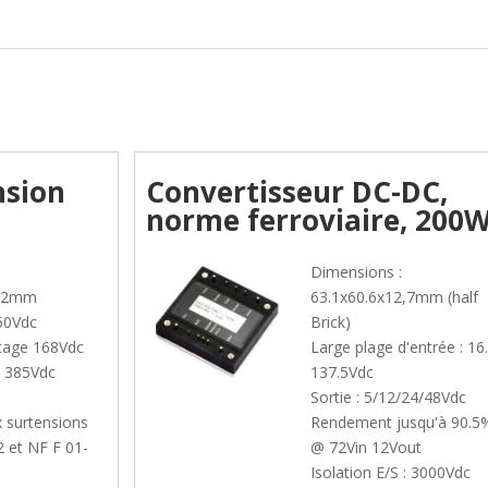
nsion
Convertisseur DC-DC,
norme ferroviaire, 200
Dimensions :
0.2mm
63.1x60.6x12,7mm (half
160Vdc
Brick)
tage 168Vdc
Large plage d'entrée : 16
. 385Vdc
137.5Vdc
Sortie : 5/12/24/48Vdc
 surtensions
Rendement jusqu'à 90.5
12 et NF F 01-
@ 72Vin 12Vout
Isolation E/S : 3000Vdc