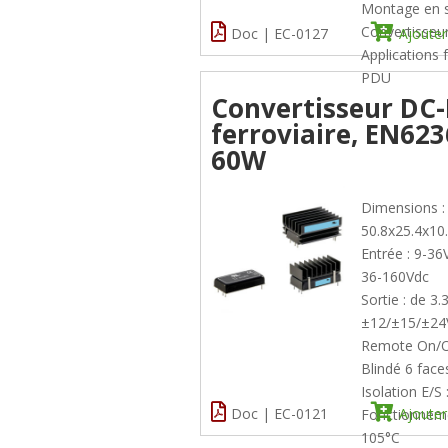
Montage en s
Convertisse
Doc | EC-0127
Ajouter
Applications 
PDU
Convertisseur DC-
ferroviaire, EN623
60W
Dimensions :
50.8x25.4x1
Entrée : 9-36
36-160Vdc
Sortie : de 3.
±12/±15/±24
Remote On/O
Blindé 6 face
Isolation E/S
Doc | EC-0121
Ajouter
Fonctionnem
105°C