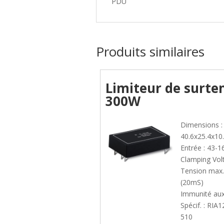
PDU
Produits similaires
Limiteur de surte
300W
Dimensions :
40.6x25.4x1
Entrée : 43-
Clamping Vol
Tension max
(20mS)
Immunité aux
Spécif. : RIA
510