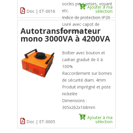
socles pour prises, voyant
Ajouter à ma
etc.
Doc | ET-0016
sélection
Indice de protection IP20
Livré avec capot de
Autotransformateur
protection
mono 3000VA à 4200VA
Boîtier avec bouton et
cadran gradué de 0 à
100%
Raccordement sur bornes
de sécurité diam. 4mm
Produit imprégné et piste
nickelée
Dimensions :
305x262x168mm
Ajouter à ma
Doc | ET-0005
sélection