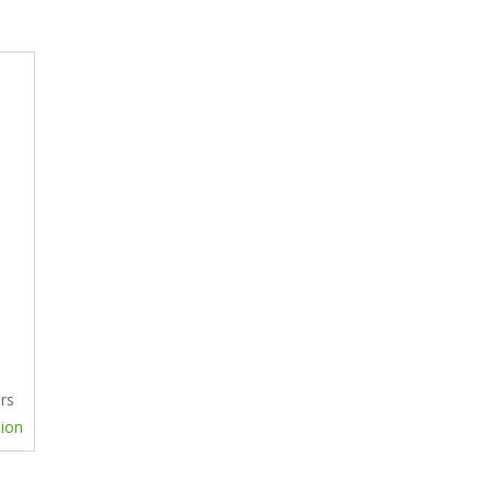
e
rs
tion