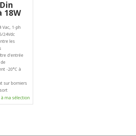
 Din
à 18W
4 Vac, 1-ph
15/24Vdc
ntre les
s
ltre d'entrée
 de
nt -20°C à
 sur borniers
ssort
 à ma sélection