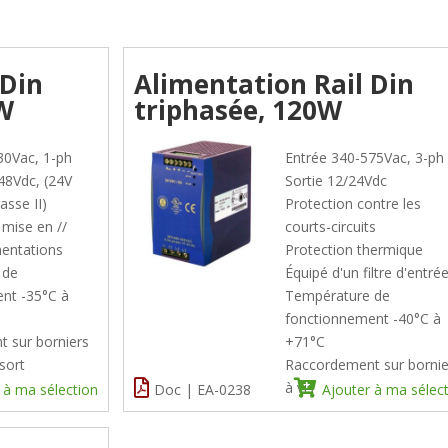
 Din
Alimentation Rail Din
W
triphasée, 120W
30Vac, 1-ph
Entrée 340-575Vac, 3-ph
48Vdc, (24V
Sortie 12/24Vdc
asse II)
Protection contre les
 mise en //
courts-circuits
mentations
Protection thermique
 de
Équipé d'un filtre d'entré
nt -35°C à
Température de
fonctionnement -40°C à
 sur borniers
+71°C
ssort
Raccordement sur bornie
à vis
 à ma sélection
Doc | EA-0238
Ajouter à ma sélec