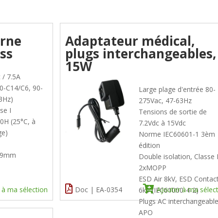
erne
Adaptateur médical,
ss
plugs interchangeables,
15W
 / 7.5A
20-C14/C6, 90-
Large plage d'entrée 80-
3Hz)
275Vac, 47-63Hz
se I
Tensions de sortie de
0H (25°C, à
7.2Vdc à 15Vdc
ge)
Norme IEC60601-1 3èm
édition
x39mm
Double isolation, Classe I
2xMOPP
ESD Air 8kV, ESD Contac
 à ma sélection
Doc | EA-0354
Ajouter à ma sélec
6kV (IEC61000-4-2)
Plugs AC interchangeabl
APO