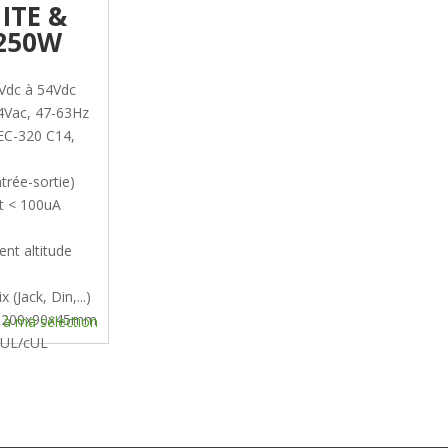
 ITE &
 250W
2Vdc à 54Vdc
4Vac, 47-63Hz
EC-320 C14,
trée-sortie)
t < 100uA
nt altitude
 (Jack, Din,...)
: 200x90x45mm
 à ma sélection
 UL/cUL