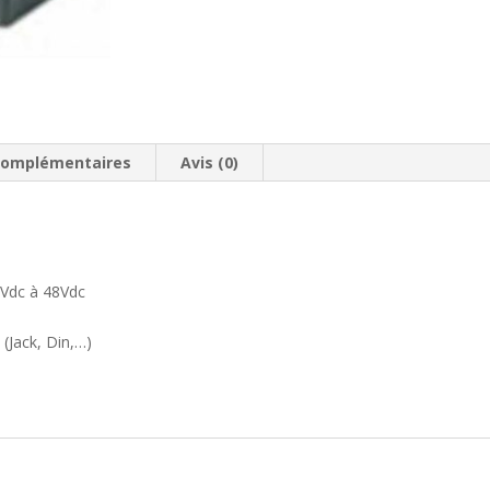
complémentaires
Avis (0)
2Vdc à 48Vdc
 (Jack, Din,…)