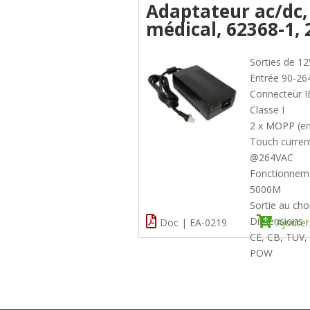
Adaptateur ac/dc,
médical, 62368-1,
Sorties de 1
Entrée 90-26
Connecteur I
Classe I
2 x MOPP (en
Touch curren
@264VAC
Fonctionneme
5000M
Sortie au choix
Dimensions 
Doc | EA-0219
Ajouter
CE, CB, TUV,
POW