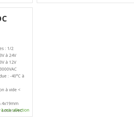
DC
es : 1/2
.3V à 24V
.3V à 12V
S 3000VAC
ue : -40°C à
n à vide <
25.4x19mm
 à ma sélection
r socle avec