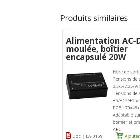
Produits similaires
Alimentation AC-
moulée, boîtier
encapsulé 20W
Nbre de sorti
Tensions de so
3.3/5/7.35/9
Tensions de s
±5/±12/±15
PCB : 70x4
Adaptable su
bornier et pri
ARC
Doc | EA-0159
Ajouter