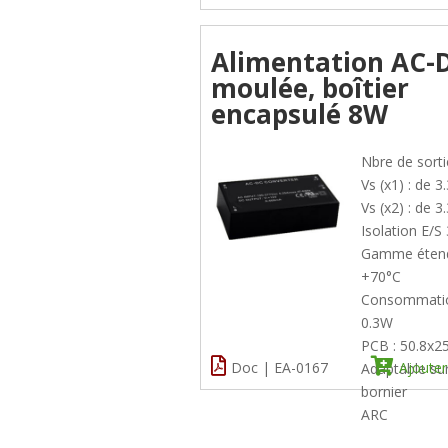
Alimentation AC-
moulée, boîtier
encapsulé 8W
Nbre de sorti
Vs (x1) : de 3
Vs (x2) : de 3
Isolation E/
Gamme étend
+70°C
Consommatio
0.3W
PCB : 50.8x
Doc | EA-0167
Ajouter
Adaptable su
bornier
ARC