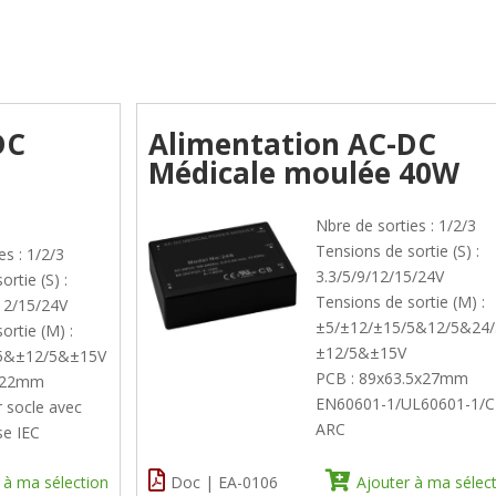
DC
Alimentation AC-DC
Médicale moulée 40W
Nbre de sorties : 1/2/3
Tensions de sortie (S) :
es : 1/2/3
3.3/5/9/12/15/24V
rtie (S) :
Tensions de sortie (M) :
/12/15/24V
±5/±12/±15/5&12/5&24
ortie (M) :
±12/5&±15V
/5&±12/5&±15V
PCB : 89x63.5x27mm
8x22mm
EN60601-1/UL60601-1/
r socle avec
ARC
se IEC
 à ma sélection
Doc | EA-0106
Ajouter à ma sélec