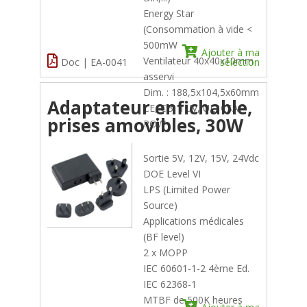
Energy Star
(Consommation à vide <
500mW
Ajouter à ma
Ventilateur 40x40x10mm
Doc | EA-0041
sélection
asservi
Dim. : 188,5x104,5x60mm
Adaptateur enfichable,
CE, CB, TUV, UL, CSA
prises amovibles, 30W
POW
Sortie 5V, 12V, 15V, 24Vdc
DOE Level VI
LPS (Limited Power
Source)
Applications médicales
(BF level)
2 x MOPP
IEC 60601-1-2 4ème Ed.
IEC 62368-1
MTBF de 500K heures