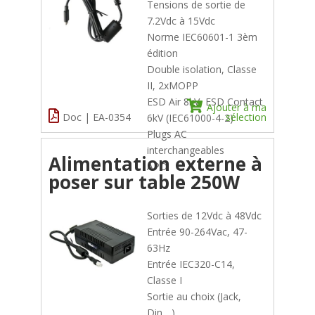
Tensions de sortie de
7.2Vdc à 15Vdc
Norme IEC60601-1 3èm
édition
Double isolation, Classe
II, 2xMOPP
ESD Air 8kV, ESD Contact
Ajouter à ma
Doc | EA-0354
sélection
6kV (IEC61000-4-2)
Plugs AC
interchangeables
Alimentation externe à
APO
poser sur table 250W
Sorties de 12Vdc à 48Vdc
Entrée 90-264Vac, 47-
63Hz
Entrée IEC320-C14,
Classe I
Sortie au choix (Jack,
Din,...)