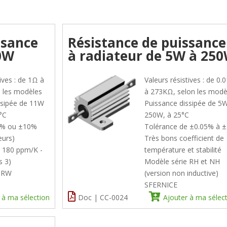
ssance
Résistance de puissance
80W
à radiateur de 5W à 25
tives : de 1Ω à
Valeurs résistives : de 0.
 les modèles
à 273KΩ, selon les modè
ssipée de 11W
Puissance dissipée de 5
°C
250W, à 25°C
5% ou ±10%
Tolérance de ±0.05% à 
eurs)
Très bons coefficient de
 180 ppm/K -
température et stabilité
s 3)
Modèle série RH et NH
e RW
(version non inductive)
SFERNICE
 à ma sélection
Doc | CC-0024
Ajouter à ma sélec