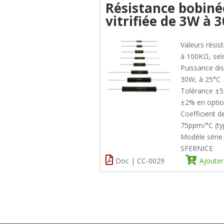
Résistance bobiné
vitrifiée de 3W à 
Valeurs résist
à 100KΩ, sel
Puissance di
30W, à 25°C
Tolérance ±
±2% en optio
Coefficient 
75ppm/°C (ty
Modèle séri
SFERNICE
Doc | CC-0029
Ajouter