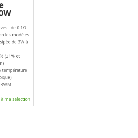
e
30W
ives : de 0.1Ω
on les modèles
ssipée de 3W à
5% (±1% et
n)
de température
pique)
e RWM
 à ma sélection