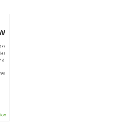
0W
01Ω
les
W à
±5%
tion