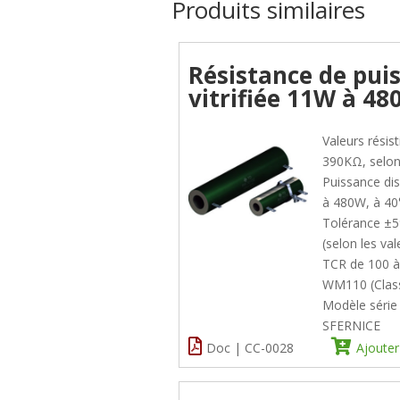
Produits similaires
Résistance de pui
vitrifiée 11W à 4
Valeurs résis
390KΩ, selon
Puissance di
à 480W, à 40
Tolérance ±
(selon les val
TCR de 100 à
WM110 (Clas
Modèle séri
SFERNICE
Doc | CC-0028
Ajouter