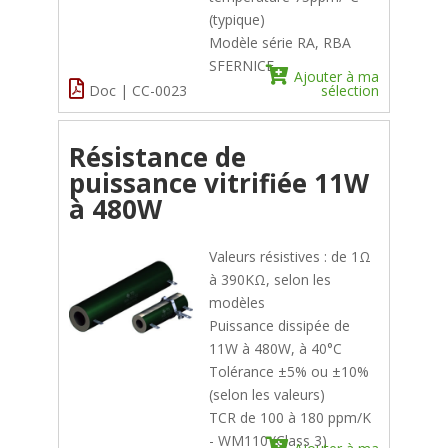
(typique)
Modèle série RA, RBA
SFERNICE
Ajouter à ma
Doc | CC-0023
sélection
Résistance de
puissance vitrifiée 11W
à 480W
Valeurs résistives : de 1Ω
à 390KΩ, selon les
modèles
Puissance dissipée de
11W à 480W, à 40°C
Tolérance ±5% ou ±10%
(selon les valeurs)
TCR de 100 à 180 ppm/K
- WM110 (Class 3)