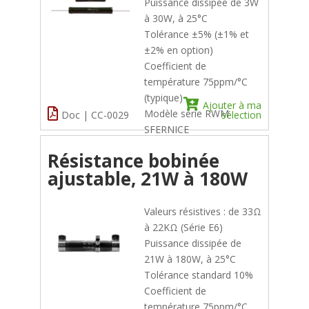
Puissance dissipée de 3W
à 30W, à 25°C
Tolérance ±5% (±1% et
±2% en option)
Coefficient de
température 75ppm/°C
(typique)
Ajouter à ma
Modèle série RWM
Doc | CC-0029
sélection
SFERNICE
Résistance bobinée
ajustable, 21W à 180W
Valeurs résistives : de 33Ω
à 22KΩ (Série E6)
Puissance dissipée de
21W à 180W, à 25°C
Tolérance standard 10%
Coefficient de
température 75ppm/°C