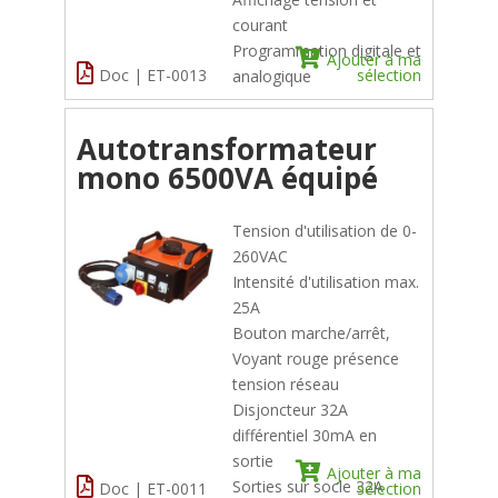
courant
Programmation digitale et
Ajouter à ma
Doc | ET-0013
sélection
analogique
Autotransformateur
mono 6500VA équipé
Tension d'utilisation de 0-
260VAC
Intensité d'utilisation max.
25A
Bouton marche/arrêt,
Voyant rouge présence
tension réseau
Disjoncteur 32A
différentiel 30mA en
sortie
Ajouter à ma
Sorties sur socle 32A
Doc | ET-0011
sélection