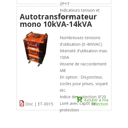
2P+T
Indicateurs tension et
Autotransformateur
courant
mono 10kVA-14kVA
Nombreuses tensions
d'utilisation (0-400VAC)
Intensité d'utilisation max.
100A
Visserie de raccordement
M8
En option : Disjoncteur,
socles pour prises, voyant
etc.
Indice de protection IP20
Ajouter à ma
Livré avec capot de
Doc | ET-0015
sélection
protection