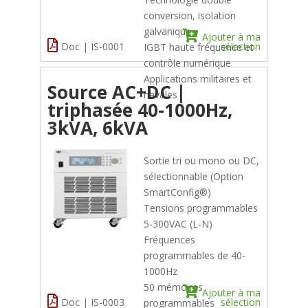
conversion, isolation
galvanique
Ajouter à ma
Doc | IS-0001
sélection
IGBT haute fréquence et
contrôle numérique
Applications militaires et
Source AC+DC |
navales
triphasée 40-1000Hz,
3kVA, 6kVA
Sortie tri ou mono ou DC,
sélectionnable (Option
SmartConfig®)
Tensions programmables
5-300VAC (L-N)
Fréquences
programmables de 40-
1000Hz
50 mémoires
Ajouter à ma
Doc | IS-0003
sélection
programmables