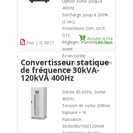
Option sortie jusqu'à
400Hz
Surcharge jusqu'à 200%
(2 sec)
Protections OVP, OCP,
OTC
Ajouter à ma
Réglages manuels en face
Doc | IS-0017
sélection
avant
Écran tactile
Convertisseur statique
RS-232, RS-485, CE, RoHs
de fréquence 30kVA-
Série VFC
120kVA 400Hz
Entrée 45-65Hz, Sortie
400Hz
Tension de sortie 208Vac
triphasé + N
Puissance :
30/60/80/100/120KVA
Technologie double