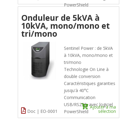
PowerShield
Onduleur de 5kVA à
10kVA, mono/mono et
tri/mono
Sentinel Power : de 5kVA
à 10kVA, mono/mono et
tri/mono
Technologie On Line à
double conversion
Caractéristiques garanties
jusqu'à 40°C
Communication
USB/RS232, avec logiciel
Ajouter à ma
Doc | EO-0001
sélection
PowerShield