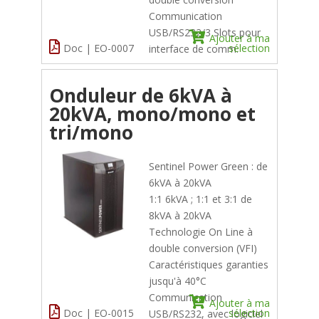
Communication
USB/RS232/3 Slots pour
Ajouter à ma
Doc | EO-0007
sélection
interface de comm.
Onduleur de 6kVA à
20kVA, mono/mono et
tri/mono
Sentinel Power Green : de
6kVA à 20kVA
1:1 6kVA ; 1:1 et 3:1 de
8kVA à 20kVA
Technologie On Line à
double conversion (VFI)
Caractéristiques garanties
jusqu'à 40°C
Communication
Ajouter à ma
Doc | EO-0015
sélection
USB/RS232, avec logiciel