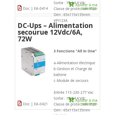
Sortie : 10-14.4 Vdc
Ajouter à ma
Doc | EA-0414
sélection
Classe de protection IP20
Dim : 65x115x135mm
VPI123A
DC-Ups – Alimentation
secourue 12Vdc/6A,
72W
3 Fonctions "All In One"
a-Alimentation électrique
b-Gestion et Charge de
batterie
c-Module de secours
Entrée 115-230-277 Vac
Sortie : 10-14.4 Vdc
Ajouter à ma
Doc | EA-0421
sélection
Classe de protection IP20
Dim : 65x115x135mm