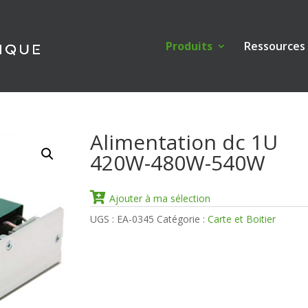
Produits
Ressources
Alimentation dc 1U
420W-480W-540W
Ajouter à ma sélection
UGS :
EA-0345
Catégorie :
Carte et Boitier