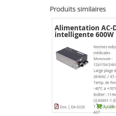
Produits similaires
Alimentation AC-
intelligente 600W
Normes indust
médicales
Monovoie :
12V/15V/24V
Large plage d
264VAC / 47
Temp. de fo
-40°C à +70°
Boîtier : 11
UL60601-1 (E
1 / CCC / CB
Doc | EA-0220
Ajouter
AST