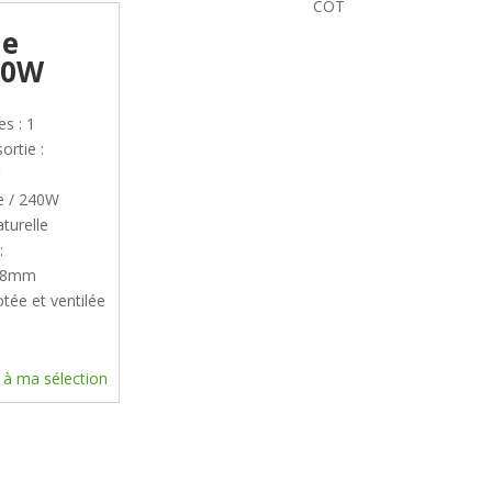
COT
le
60W
es : 1
ortie :
V
e / 240W
turelle
:
x38mm
tée et ventilée
 à ma sélection