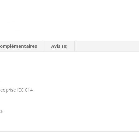
complémentaires
Avis (0)
V
ec prise IEC C14
CE