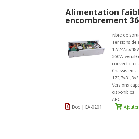
Alimentation faib
encombrement 3
Nbre de sorti
Tensions de s
12/24/36/48
360W ventilé
convection na
Chassis en U 
172,7x81,3
Versions capo
disponibles
ARC
Doc | EA-0201
Ajouter