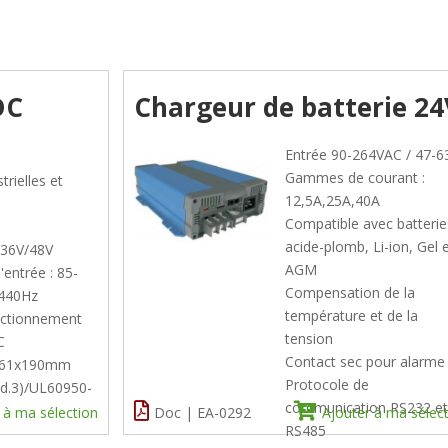
DC
Chargeur de batterie 24
Entrée 90-264VAC / 47-6
Gammes de courant :
rielles et
12,5A,25A,40A
Compatible avec batterie
acide-plomb, Li-ion, Gel 
/36V/48V
AGM
'entrée : 85-
Compensation de la
-440Hz
température et de la
nctionnement
tension
C
Contact sec pour alarme
4x61x190mm
Protocole de
d.3)/UL60950-
communication RS232 e
 à ma sélection
Doc | EA-0292
Ajouter à ma sélec
RS485