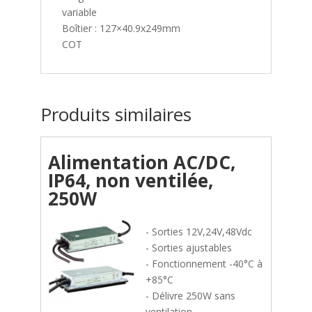
variable
Boîtier : 127×40.9x249mm
COT
Produits similaires
Alimentation AC/DC,
IP64, non ventilée,
250W
- Sorties 12V,24V,48Vdc
- Sorties ajustables
- Fonctionnement -40°C à
+85°C
- Délivre 250W sans
ventilation