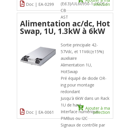
Ajouter à ma
(Ed.3)/UL60950-1 / CCC /
Doc | EA-0299
sélection
CB
AST
Alimentation ac/dc, Hot
Swap, 1U, 1.3kW à 6kW
Sortie principale 42-
57Vdc, et 11Vdc(±15%)
auxiliaire
Alimentation 1U,
HotSwap
Pré équipé de diode OR-
ing pour montage
redondant
Jusqu'à 6kW dans un Rack
1U de haut
Ajouter à ma
Interface numérique
Doc | EA-0061
sélection
PMBus ou I2C
Signaux de contrôle par