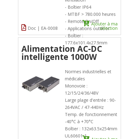
- Boîtier IP64
- MTBF > 780.000 heures
- Remote On/Off
Ajouter à ma
Doc | EA-0008
sélection
- Applications outdoor
- Boîtier :
177.6x101.4x27.9mm
Alimentation AC-DC
intelligente 1000W
Normes industrielles et
médicales
Monovoie :
12/15/24/36/48V
Large plage d'entrée : 90-
264VAC / 47-440Hz
Temp. de fonctionnement
-40°C à +70°C
Boîtier : 132x63.5x254mm
UL60601-1