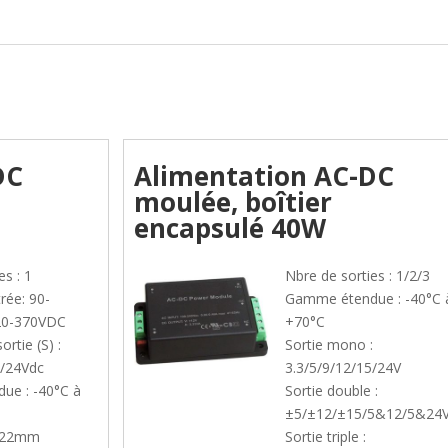
DC
Alimentation AC-DC
moulée, boîtier
encapsulé 40W
es : 1
Nbre de sorties : 1/2/3
rée: 90-
Gamme étendue : -40°C 
20-370VDC
+70°C
rtie (S) :
Sortie mono :
5/24Vdc
3.3/5/9/12/15/24V
ue : -40°C à
Sortie double :
±5/±12/±15/5&12/5&24
8x22mm
Sortie triple :