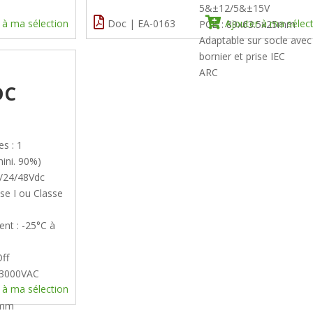
5&±12/5&±15V
 à ma sélection
Doc | EA-0163
Ajouter à ma sélec
PCB : 89x63.5x25mm
Adaptable sur socle avec
bornier et prise IEC
ARC
DC
es : 1
ini. 90%)
5/24/48Vdc
sse I ou Classe
nt : -25°C à
ff
S 3000VAC
 à ma sélection
0mm