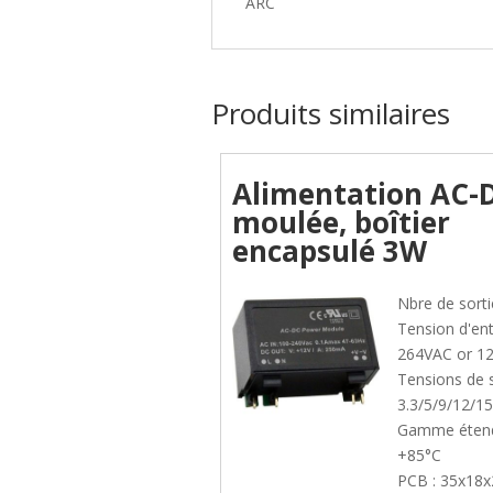
ARC
Produits similaires
Alimentation AC-
moulée, boîtier
encapsulé 3W
Nbre de sorti
Tension d'ent
264VAC or 1
Tensions de so
3.3/5/9/12/1
Gamme étend
+85°C
PCB : 35x1