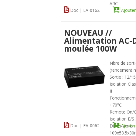
ARC
Doc | EA-0162
Ajouter
NOUVEAU //
Alimentation AC-
moulée 100W
Nbre de sorti
(rendement m
Sortie : 12/1
Isolation Cla
II
Fonctionneme
+70°C
Remote On/O
Isolation E/
Doc | EA-0062
Ajouter
Dimensions :
109x58.5x3