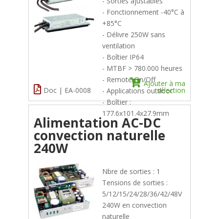
- Sorties ajustables
- Fonctionnement -40°C à
+85°C
- Délivre 250W sans
ventilation
- Boîtier IP64
- MTBF > 780.000 heures
- Remote On/Off
Ajouter à ma
Doc | EA-0008
sélection
- Applications outdoor
- Boîtier :
177.6x101.4x27.9mm
Alimentation AC-DC
convection naturelle
240W
Nbre de sorties : 1
Tensions de sorties :
5/12/15/24/28/36/42/48V
240W en convection
naturelle