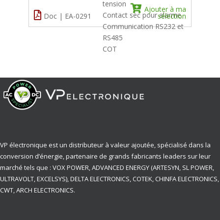
tension
Ajouter à ma
Contact sec pour alarme
Doc | EA-0291
sélection
Communication RS232 et
RS485
COT
VP électronique est un distributeur à valeur ajoutée, spécialisé dans la
conversion d’énergie, partenaire de grands fabricants leaders sur leur
marché tels que : VOX POWER, ADVANCED ENERGY (ARTESYN, SL POWER,
ULTRAVOLT, EXCELSYS), DELTA ELECTRONICS, COTEK, CHINFA ELECTRONICS,
CWT, ARCH ELECTRONICS.