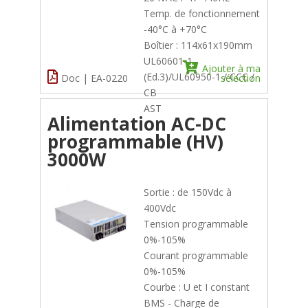
Temp. de fonctionnement
-40°C à +70°C
Boîtier : 114x61x190mm
UL60601-1
Ajouter à ma
(Ed.3)/UL60950-1 / CCC /
Doc | EA-0220
sélection
CB
AST
Alimentation AC-DC
programmable (HV)
3000W
Sortie : de 150Vdc à
400Vdc
Tension programmable
0%-105%
Courant programmable
0%-105%
Courbe : U et I constant
BMS - Charge de