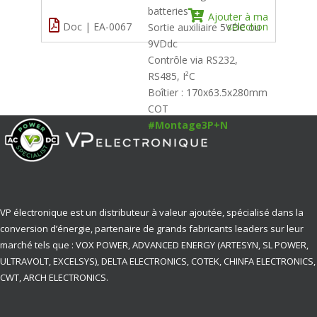
batteries
Ajouter à ma
Doc | EA-0067
sélection
Sortie auxiliaire 5VDC ou
9VDdc
Contrôle via RS232,
RS485, I²C
Boîtier : 170x63.5x280mm
COT
#Montage3P+N
VP électronique est un distributeur à valeur ajoutée, spécialisé dans la
conversion d’énergie, partenaire de grands fabricants leaders sur leur
marché tels que : VOX POWER, ADVANCED ENERGY (ARTESYN, SL POWER,
ULTRAVOLT, EXCELSYS), DELTA ELECTRONICS, COTEK, CHINFA ELECTRONICS,
CWT, ARCH ELECTRONICS.