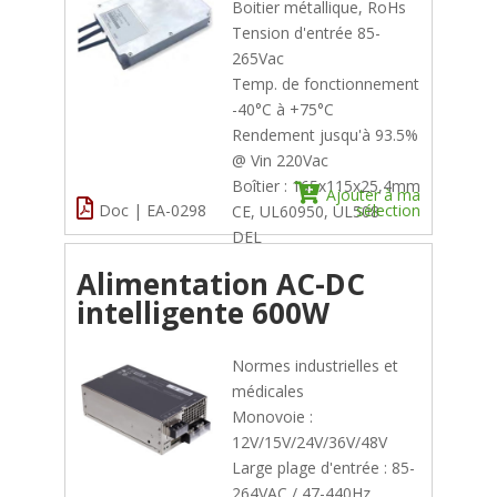
Boitier métallique, RoHs
Tension d'entrée 85-
265Vac
Temp. de fonctionnement
-40°C à +75°C
Rendement jusqu'à 93.5%
@ Vin 220Vac
Boîtier : 165x115x25,4mm
Ajouter à ma
Doc | EA-0298
sélection
CE, UL60950, UL508
DEL
Alimentation AC-DC
intelligente 600W
Normes industrielles et
médicales
Monovoie :
12V/15V/24V/36V/48V
Large plage d'entrée : 85-
264VAC / 47-440Hz