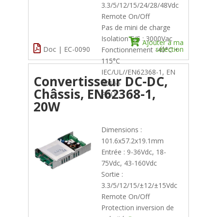
3.3/5/12/15/24/28/48Vdc
Remote On/Off
Pas de mini de charge
Isolation E/S : 3000Vac
Ajouter à ma
Doc | EC-0090
sélection
Fonctionnement -40°C +
115°C
IEC/UL//EN62368-1, EN
Convertisseur DC-DC,
50155
Châssis, EN62368-1,
PDU
20W
Dimensions :
101.6x57.2x19.1mm
Entrée : 9-36Vdc, 18-
75Vdc, 43-160Vdc
Sortie :
3.3/5/12/15/±12/±15Vdc
Remote On/Off
Protection inversion de