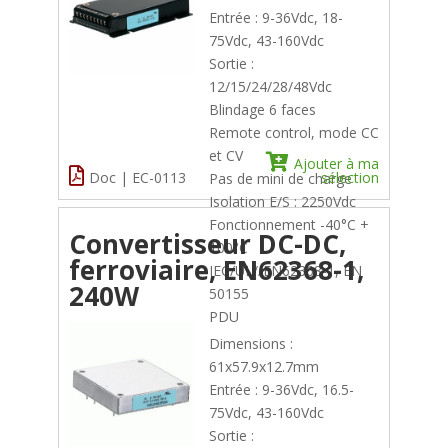
Entrée : 9-36Vdc, 18-
75Vdc, 43-160Vdc
Sortie :
12/15/24/28/48Vdc
Blindage 6 faces
Remote control, mode CC
et CV
Ajouter à ma
Doc | EC-0113
sélection
Pas de mini de charge
Isolation E/S : 2250Vdc
Fonctionnement -40°C +
Convertisseur DC-DC,
100°C
ferroviaire, EN62368-1,
IEC/UL//EN62368-1, EN
240W
50155
PDU
Dimensions :
61x57.9x12.7mm
Entrée : 9-36Vdc, 16.5-
75Vdc, 43-160Vdc
Sortie :