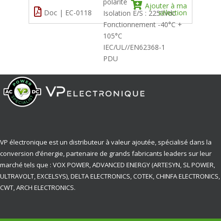
polarité
Ajouter à ma
Doc | EC-0118
sélection
Isolation E/S : 2250Vdc
Fonctionnement -40°C +
105°C
IEC/UL//EN62368-1
PDU
VP électronique est un distributeur à valeur ajoutée, spécialisé dans la
conversion d’énergie, partenaire de grands fabricants leaders sur leur
marché tels que : VOX POWER, ADVANCED ENERGY (ARTESYN, SL POWER,
ULTRAVOLT, EXCELSYS), DELTA ELECTRONICS, COTEK, CHINFA ELECTRONICS,
CWT, ARCH ELECTRONICS.