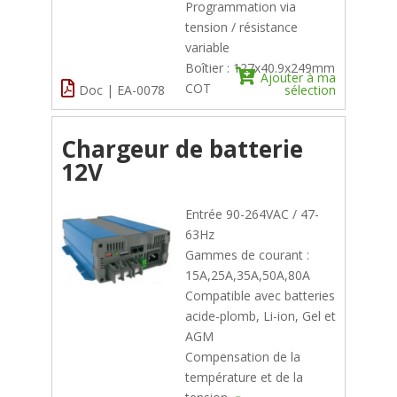
Programmation via
tension / résistance
variable
Boîtier : 127x40.9x249mm
Ajouter à ma
COT
Doc | EA-0078
sélection
Chargeur de batterie
12V
Entrée 90-264VAC / 47-
63Hz
Gammes de courant :
15A,25A,35A,50A,80A
Compatible avec batteries
acide-plomb, Li-ion, Gel et
AGM
Compensation de la
température et de la