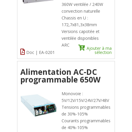
360W ventilée / 240W
convection naturelle
Chassis en U :
172,7x81,3x38mm
Versions capotée et
ventilée disponibles
ARC
Ajouter à ma
Doc | EA-0201
sélection
Alimentation AC-DC
programmable 650W
Monovoie :
5V/12V/15V/24V/27V/48V
Tensions programmables
de 30%-105%
Courants programmables
de 40%-105%