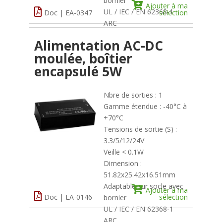
bornier
Ajouter à ma
UL / IEC / EN 62368-1
Doc | EA-0347
sélection
ARC
Alimentation AC-DC
moulée, boîtier
encapsulé 5W
Nbre de sorties : 1
Gamme étendue : -40°C à
+70°C
Tensions de sortie (S) :
3.3/5/12/24V
Veille < 0.1W
Dimension :
51.82x25.42x16.51mm
Adaptable sur socle avec
Ajouter à ma
Doc | EA-0146
sélection
bornier
UL / IEC / EN 62368-1
ARC