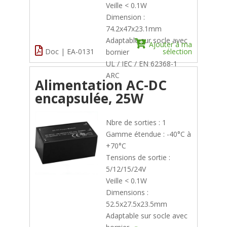
Veille < 0.1W
Dimension :
74.2x47x23.1mm
Adaptable sur socle avec
Ajouter à ma
Doc | EA-0131
sélection
bornier
UL / IEC / EN 62368-1
ARC
Alimentation AC-DC
encapsulée, 25W
Nbre de sorties : 1
Gamme étendue : -40°C à
+70°C
Tensions de sortie :
5/12/15/24V
Veille < 0.1W
Dimensions :
52.5x27.5x23.5mm
Adaptable sur socle avec